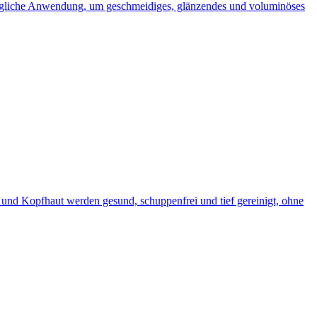
 tägliche Anwendung, um geschmeidiges, glänzendes und voluminöses
nd Kopfhaut werden gesund, schuppenfrei und tief gereinigt, ohne