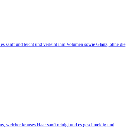
 es sanft und leicht und verleiht ihm Volumen sowie Glanz, ohne die
, welcher krauses Haar sanft reinigt und es geschmeidig und