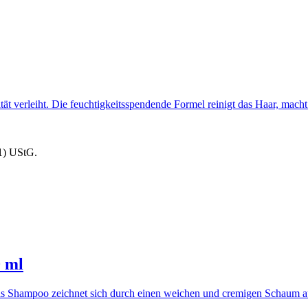
t verleiht. Die feuchtigkeitsspendende Formel reinigt das Haar, macht
1) UStG.
 ml
s Shampoo zeichnet sich durch einen weichen und cremigen Schaum aus