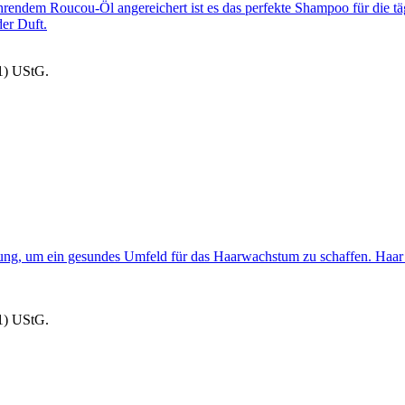
ährendem Roucou-Öl angereichert ist es das perfekte Shampoo für die
der Duft.
1) UStG.
g, um ein gesundes Umfeld für das Haarwachstum zu schaffen. Haar u
1) UStG.