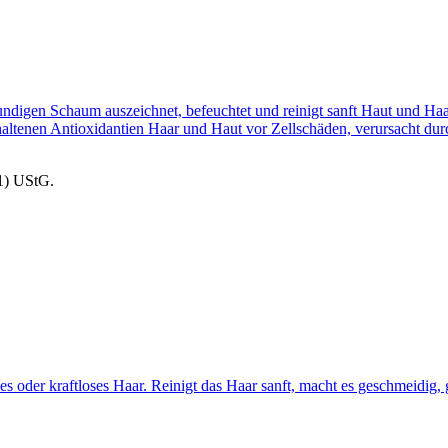
digen Schaum auszeichnet, befeuchtet und reinigt sanft Haut und Haar
altenen Antioxidantien Haar und Haut vor Zellschäden, verursacht d
1) UStG.
 oder kraftloses Haar. Reinigt das Haar sanft, macht es geschmeidig, 